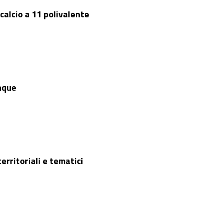
alcio a 11 polivalente
inque
erritoriali e tematici