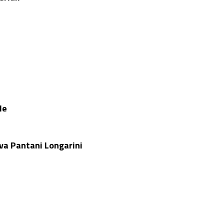
le
rva Pantani Longarini