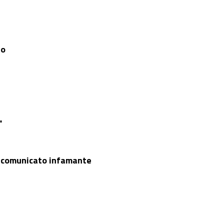
io
"
n comunicato infamante