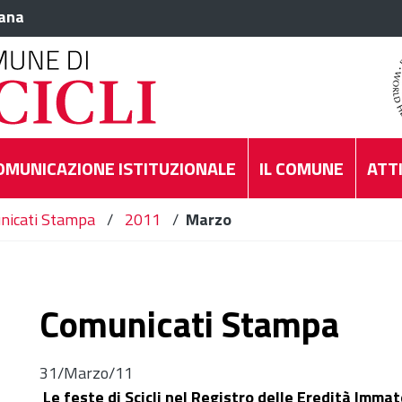
iana
OMUNICAZIONE ISTITUZIONALE
IL COMUNE
ATTI
nicati Stampa
/
2011
/
Marzo
Comunicati Stampa
31/Marzo/11
Le feste di Scicli nel Registro delle Eredità Immat