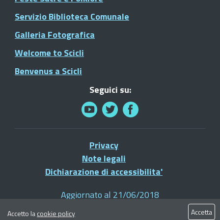
Servizio Biblioteca Comunale
Galleria Fotografica
Welcome to Scicli
Benvenus a Scicli
Seguici su:
Privacy
Note legali
Dichiarazione di accessibilita'
Aggiornato al 21/06/2018
© 2021 Comune di Scicli - Tutti i diritti riservati
Accetta
Accetto la
cookie policy