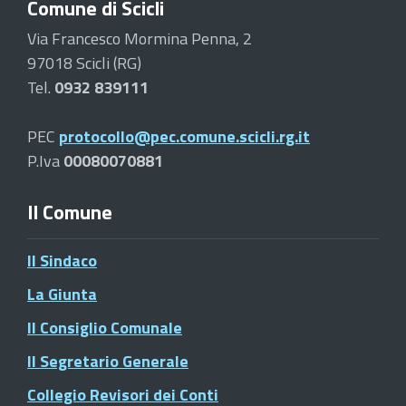
Comune di Scicli
Via Francesco Mormina Penna, 2
97018 Scicli (RG)
Tel.
0932 839111
PEC
protocollo@pec.comune.scicli.rg.it
P.Iva
00080070881
Il Comune
Il Sindaco
La Giunta
Il Consiglio Comunale
Il Segretario Generale
Collegio Revisori dei Conti