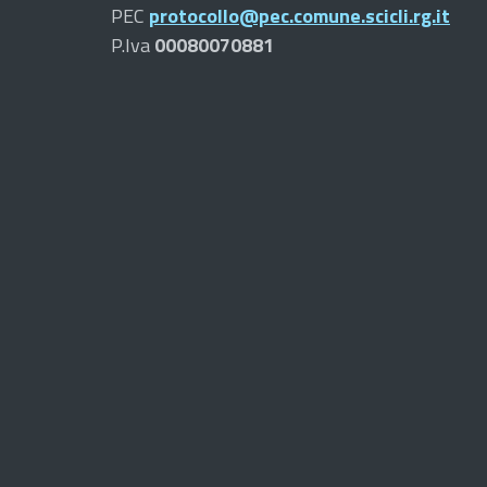
PEC
protocollo@pec.comune.scicli.rg.it
P.Iva
00080070881