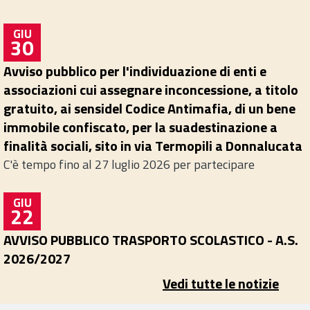
GIU
30
Avviso pubblico per l'individuazione di enti e
associazioni cui assegnare in
concessione, a titolo
gratuito, ai sensi
del Codice Antimafia, di un bene
immobile confiscato, per la sua
destinazione a
finalità sociali, sito in via Termopili a Donnalucata
C'è tempo fino al 27 luglio 2026 per partecipare
GIU
22
AVVISO PUBBLICO TRASPORTO SCOLASTICO - A.S.
2026/2027
Vedi tutte le notizie