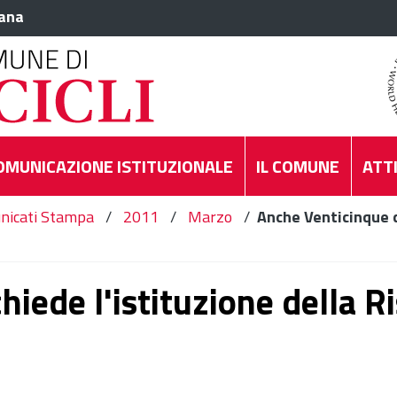
iana
OMUNICAZIONE ISTITUZIONALE
IL COMUNE
ATTI
nicati Stampa
/
2011
/
Marzo
/
Anche Venticinque c
iede l'istituzione della R