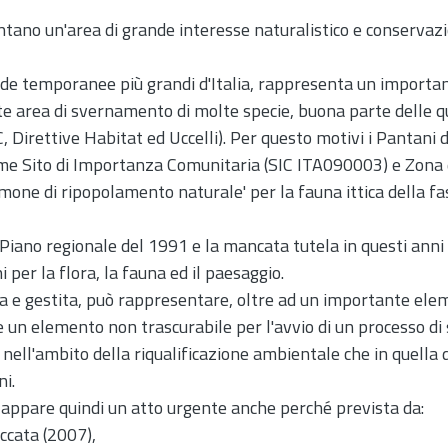
ntano un'area di grande interesse naturalistico e conservazio
mide temporanee più grandi d'Italia, rappresenta un important
te area di svernamento di molte specie, buona parte delle qu
 Direttive Habitat ed Uccelli). Per questo motivi i Pantani de
ome Sito di Importanza Comunitaria (SIC ITA090003) e Zona 
lmone di ripopolamento naturale' per la fauna ittica della f
l Piano regionale del 1991 e la mancata tutela in questi an
i per la flora, la fauna ed il paesaggio.
a e gestita, può rappresentare, oltre ad un importante ele
un elemento non trascurabile per l'avvio di un processo di s
ia nell'ambito della riqualificazione ambientale che in quella
ni.
e appare quindi un atto urgente anche perché prevista da:
ccata (2007),