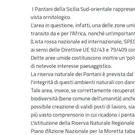
I Pantani della Sicilia Sud-orientale rapprese
vista ornitologico.
L'area in questione, infatti, una delle zone u
transito da e per l'Africa, nonché un'importan
(Lista rossa nazionale ed internazionale, SPEC,
ai sensi delle Direttive UE 92/43 e 79/409 c
Dette aree umide costituiscono inoltre un 'po
di notevole interesse paesaggistico.
La riserva naturale dei Pantani è prevista da
l'integrità di questi ambienti naturali con dann
Tale area, invece, se correttamente recuperat
biodiversità (bene comune dell'umanità) anche 
possibile creazione di validi posti di lavoro, s
più vasto comprensorio in cui ricadono i panta
L'istituzione della Riserva Naturale Regional
Piano d'Azione Nazionale per la Moretta taba