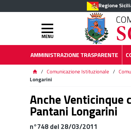
Regione Sicil
MENU
AMMINISTRAZIONE TRASPARENTE
C
/
Comunicazione Istituzionale
/
Comu
Longarini
Anche Venticinque ch
Pantani Longarini
n°748 del 28/03/2011