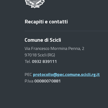
Recapiti e contatti
Comune di Scicli
Via Francesco Mormina Penna, 2
97018 Scicli (RG)
Tel.
0932 839111
PEC
protocollo@pec.comune.scicli.rg.it
P.Iva
00080070881