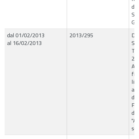
di
Sa
Gio
dal 01/02/2013
2013/295
De
al 16/02/2013
Set
Tri
21
Ap
fin
li
ai 
d'a
Fa
de
"A
sca