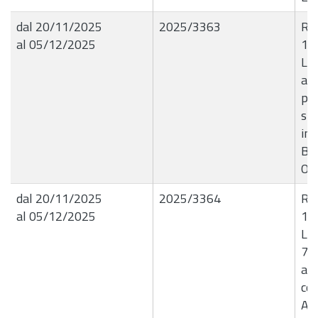
dal 20/11/2025
2025/3363
R.G
al 05/12/2025
18
Liq
all
per
sma
ind
B5
Ot
dal 20/11/2025
2025/3364
R.G
al 05/12/2025
18
Liq
74
all
con
Ang