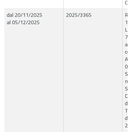
CI
dal 20/11/2025
2025/3365
R.G
al 05/12/2025
18
Liq
74
all
con
Ang
03
Ser
nel
Sci
Dec
del
Tut
del
201