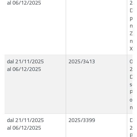
al 06/12/2025
20
De
pos
mer
Zag
nat
XX
dal 21/11/2025
2025/3413
Ord
al 06/12/2025
21
Div
sos
Pia
occ
nat
dal 21/11/2025
2025/3399
Det
al 06/12/2025
27
Pr