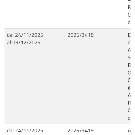
Reg
Ca
dif
dal 24/11/2025
2025/3418
Del
al 09/12/2025
de
Aut
Sin
Ri
OMI
Com
il 
Am
Reg
Ca
dif
dal 24/11/2025
2025/3419
Ag