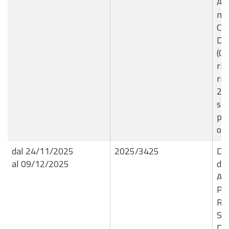
Aut
mod
Con
Dec
(CC
rip
ris
20
st
pro
ori
dal 24/11/2025
2025/3425
Del
al 09/12/2025
de
Ap
PR
RE
SI
DI