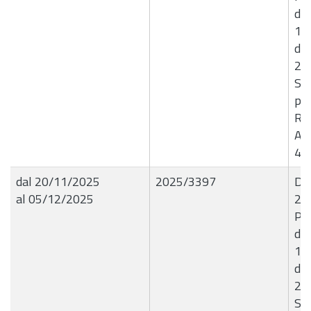
del
175
d) 
26
So
pro
Ric
Aff
40
dal 20/11/2025
2025/3397
Det
al 05/12/2025
26
Pr
del
175
d) 
26
So