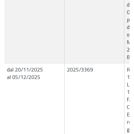
di 
ONL
pa
di 
osp
Mes
202
B8
dal 20/11/2025
2025/3369
R.G
al 05/12/2025
18
Liq
15
fav
Coo
E.T
rel
ges