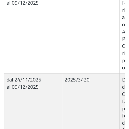
al 09/12/2025
l'e
ric
azi
cos
Am
Pub
Com
rid
per
co
dal 24/11/2025
2025/3420
Del
al 09/12/2025
de
Co
Dec
per
fon
de