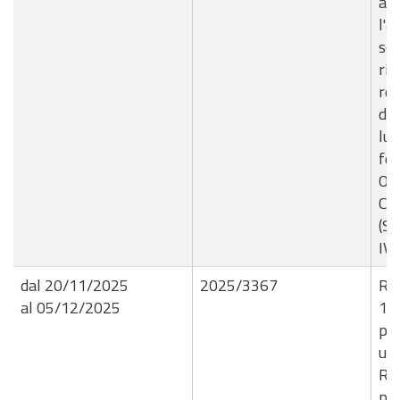
amb
l'a
ser
rif
rea
di 
lun
for
Ot
CI
(Sp
IVA
dal 20/11/2025
2025/3367
R.G
al 05/12/2025
18
per
un
Rac
pre