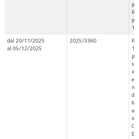
pro
Ric
pr
17
dal 20/11/2025
2025/3360
R.G
al 05/12/2025
18
pe
str
in 
e d
ne
di 
Men
agg
int
CU
E4