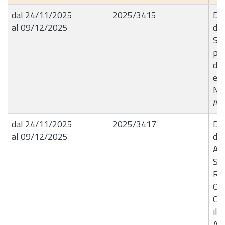
dal 24/11/2025
2025/3415
Del
al 09/12/2025
de
Sc
per
des
e V
N.
Ap
dal 24/11/2025
2025/3417
Del
al 09/12/2025
de
Aut
Sin
Ri
OMI
Com
il 
Am