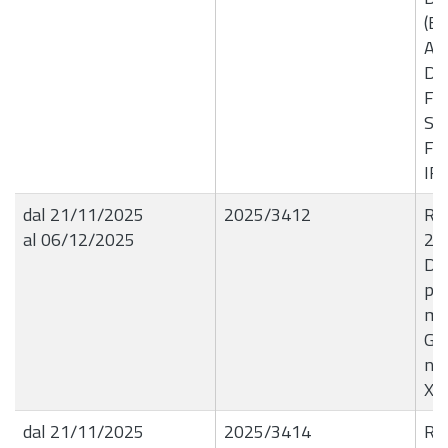
(B
AC
DA
FI
SI
FO
IR
dal 21/11/2025
2025/3412
R.G
al 06/12/2025
20
De
pos
mer
Gra
nat
XX
dal 21/11/2025
2025/3414
R.G