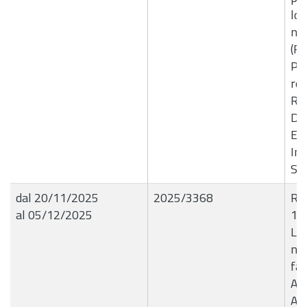
loc
nel
(R
Pia
ret
R.D
Dir
Ele
In
Sp
dal 20/11/2025
2025/3368
R.G
al 05/12/2025
18
Liq
n.
fav
All
Arc