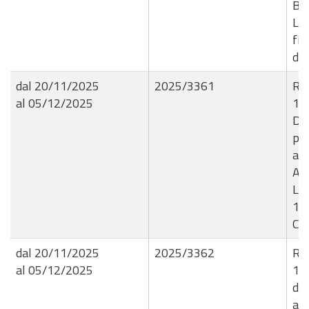
B3
Liq
fin
de
dal 20/11/2025
2025/3361
R.G
al 05/12/2025
18
Dis
pa
all
Aud
Liq
11
CI
dal 20/11/2025
2025/3362
R.G
al 05/12/2025
18
di
ad