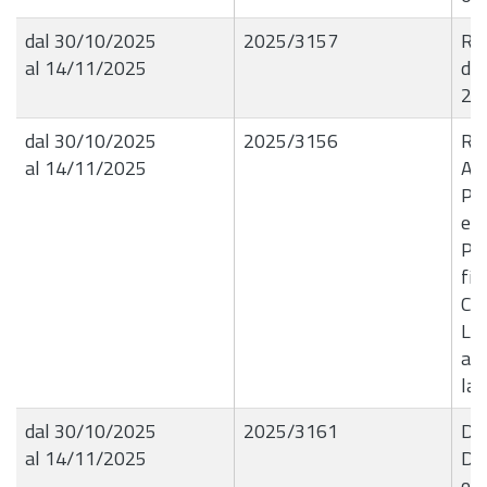
dal 30/10/2025
2025/3157
R.G
al 14/11/2025
del
202
dal 30/10/2025
2025/3156
R.G
al 14/11/2025
A0
Pro
est
Pal
fin
Co
Liq
all
lav
dal 30/10/2025
2025/3161
Del
al 14/11/2025
D.D
ogg