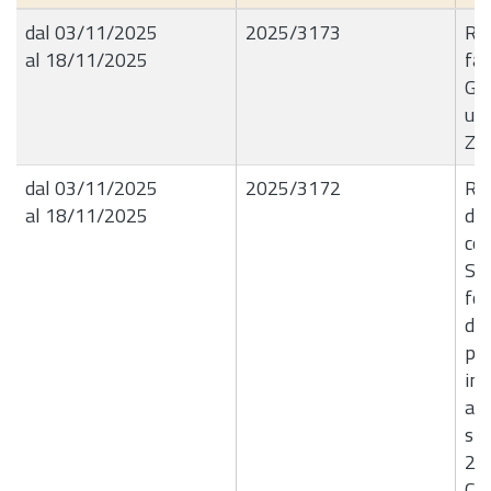
dal 03/11/2025
2025/3173
R.G
al 18/11/2025
fat
Gia
una
Z7
dal 03/11/2025
2025/3172
R.
al 18/11/2025
dir
com
Soc
for
del
pia
inv
amb
sp
20
CI