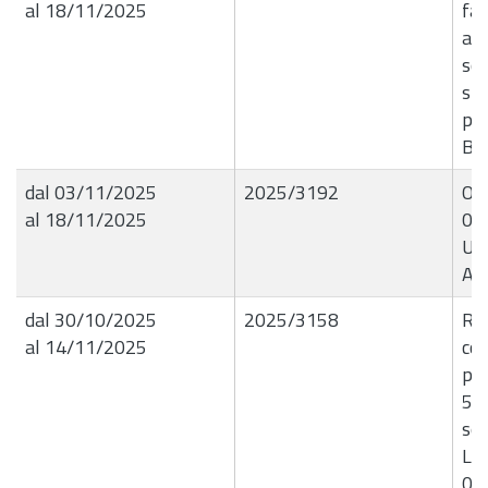
al 18/11/2025
fat
ass
sof
srl
per
B8
dal 03/11/2025
2025/3192
OR
al 18/11/2025
03
UT
AC
dal 30/10/2025
2025/3158
R.G
al 14/11/2025
con
par
5 l
sen
L.R
01