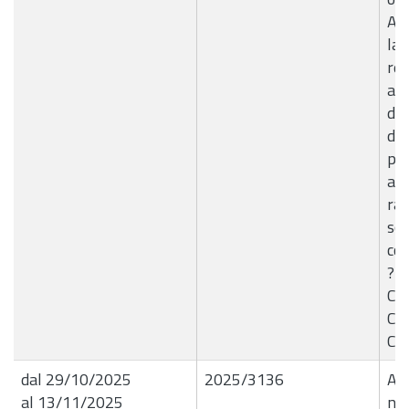
App
la 
rea
am
di 
dei
pot
att
rac
sca
con
?Pr
Com
C.d
Com
dal 29/10/2025
2025/3136
Aut
al 13/11/2025
nuo