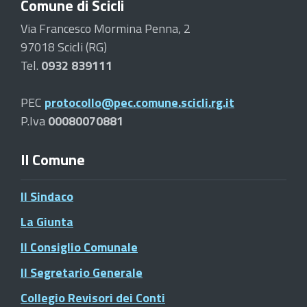
Comune di Scicli
Via Francesco Mormina Penna, 2
97018 Scicli (RG)
Tel.
0932 839111
PEC
protocollo@pec.comune.scicli.rg.it
P.Iva
00080070881
Il Comune
Il Sindaco
La Giunta
Il Consiglio Comunale
Il Segretario Generale
Collegio Revisori dei Conti