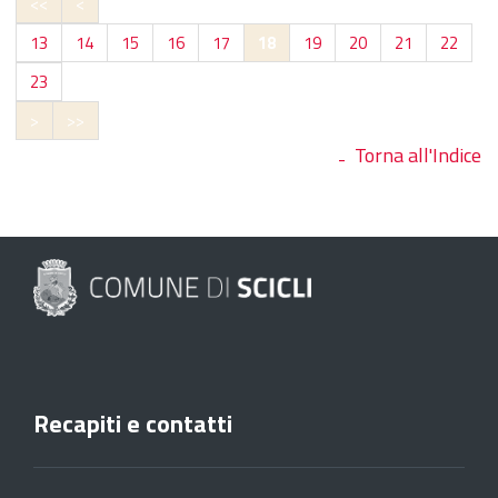
<<
<
13
14
15
16
17
18
19
20
21
22
23
>
>>
Torna all'Indice
Recapiti e contatti