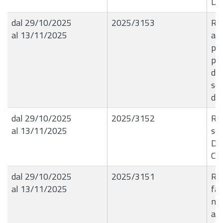
De
dal 29/10/2025
2025/3153
R.G
al 13/11/2025
app
pre
pe
del
ser
dei
dal 29/10/2025
2025/3152
R.G
al 13/11/2025
ser
De
CI
dal 29/10/2025
2025/3151
R.G
al 13/11/2025
fat
nol
all