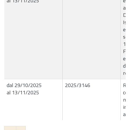
al 13/11/2025
e i
ass
Dec
Ist
edu
sei
181
Fon
edu
di
reg
dal 29/10/2025
2025/3146
R.G
al 13/11/2025
con
n.
im
all