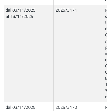
dal 03/11/2025
2025/3171
R.G
al 18/11/2025
so
Uni
del
G.C
Aut
pro
ins
qua
OMI
Cat
8/2
Tri
351
co
dal 03/11/2025
2025/3170
R.G