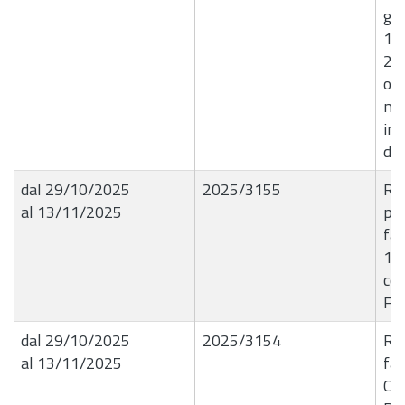
giu
12
242
ord
ma
inc
dif
dal 29/10/2025
2025/3155
R.G
al 13/11/2025
pro
far
1 l
con
Fab
dal 29/10/2025
2025/3154
R.G
al 13/11/2025
fat
Civ