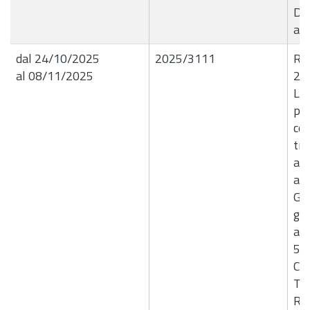
Da
aut
dal 24/10/2025
2025/3111
R.G
al 08/11/2025
24
Liq
pa
con
tri
app
ava
Giu
gra
avv
58
Cor
Tri
Ra