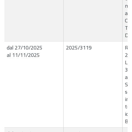
n.
all
Com
Tr
Di
dal 27/10/2025
2025/3119
R.G
al 11/11/2025
23
Liq
30
a f
Ser
ser
im
tri
idr
B4