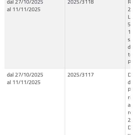
dal 27/10/2025
2025/3118
R.G
al 11/11/2025
23
Liq
52
15
s.p
dig
tri
Pi
dal 27/10/2025
2025/3117
Del
al 11/11/2025
de
Pro
riq
ai 
reg
202
Dis
var