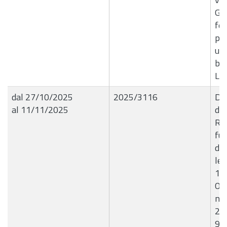
GUR
fe
per
ur
bam
Lar
dal 27/10/2025
2025/3116
Del
al 11/11/2025
de
Ri
fuo
del
let
18
Ot
n?
20
9/2