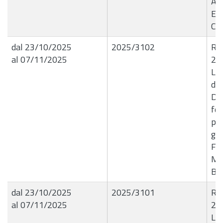
Ag
E4
CI
dal 23/10/2025
2025/3102
R.G
al 07/11/2025
23
Liq
dit
Dis
for
par
gen
Fa
Mes
B5
dal 23/10/2025
2025/3101
R.G
al 07/11/2025
23
Liq