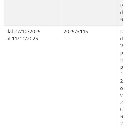
Pa
di 
Ros
dal 27/10/2025
2025/3115
Del
al 11/11/2025
de
Var
pre
fi
per
175
26
con
var
20
Co
Ri
20