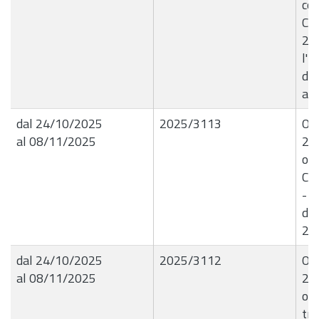
con
Co
20
l'i
del
ar
dal 24/10/2025
2025/3113
OR
al 08/11/2025
23
ogg
Co
- D
do
202
dal 24/10/2025
2025/3112
OR
al 08/11/2025
24
ogg
tra