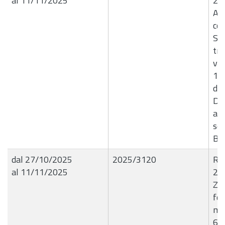
al 11/11/2025
24
Af
con
Ser
tra
vei
159
del
Det
agg
ser
B8
dal 27/10/2025
2025/3120
R.G
al 11/11/2025
23
Z8
fot
mu
60.