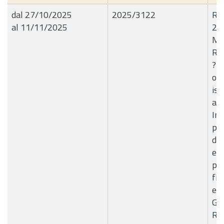
dal 27/10/2025
2025/3122
R.G
al 11/11/2025
23
Mis
Ri
? 
off
ist
all
Inv
per
del
edu
pri
fin
eu
Gen
Ric