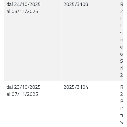
dal 24/10/2025
2025/3108
R.G
al 08/11/2025
23
Liq
L.H
ser
ri
e c
cat
Sci
rif
20
dal 23/10/2025
2025/3104
R.G
al 07/11/2025
23
Par
inc
"B
SP