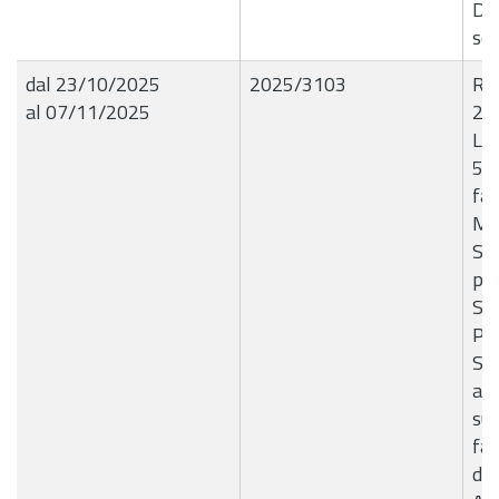
De
sot
dal 23/10/2025
2025/3103
R.G
al 07/11/2025
23
Liq
56
fav
ME
Soc
po
Ser
Pro
Seg
att
sup
fam
del