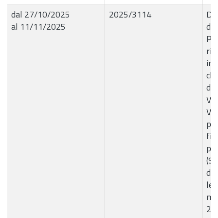
dal 27/10/2025
2025/3114
Del
al 11/11/2025
de
Pro
rif
imp
cli
del
Via
Var
pre
fin
per
(SE
de
let
mo
20