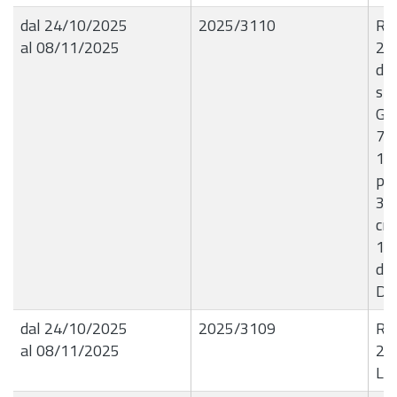
dal 24/10/2025
2025/3110
R.G
al 08/11/2025
23
di 
spe
G.d
70
10
pr
38
cro
10
del
D.E
dal 24/10/2025
2025/3109
R.G
al 08/11/2025
23
Liq