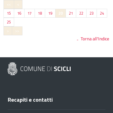
<<
<
15
16
17
18
19
20
21
22
23
24
25
>
>>
Torna all'Indice
Recapiti e contatti