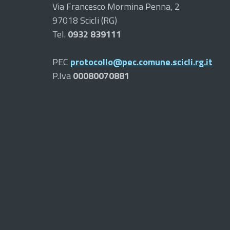
Via Francesco Mormina Penna, 2
97018 Scicli (RG)
Tel.
0932 839111
PEC
protocollo@pec.comune.scicli.rg.it
P.Iva
00080070881