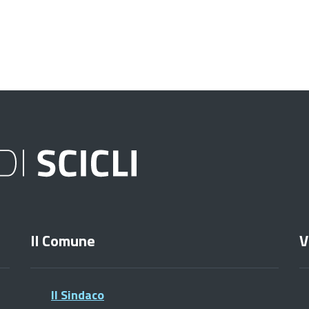
Il Comune
V
Il Sindaco