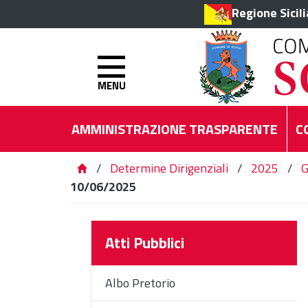
Regione Sicil
MENU
AMMINISTRAZIONE TRASPARENTE
C
/
Determine Dirigenziali
/
2025
/
G
10/06/2025
Atti Pubblici
Albo Pretorio