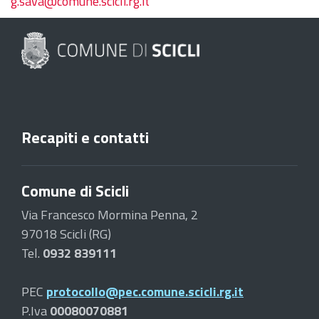
g.sava@comune.scicli.rg.it
Recapiti e contatti
Comune di Scicli
Via Francesco Mormina Penna, 2
97018 Scicli (RG)
Tel.
0932 839111
PEC
protocollo@pec.comune.scicli.rg.it
P.Iva
00080070881