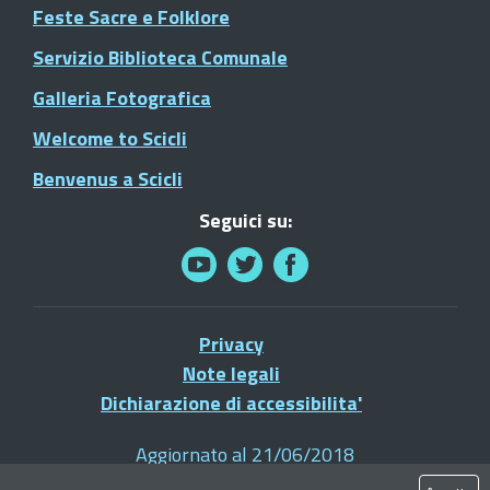
Feste Sacre e Folklore
Servizio Biblioteca Comunale
Galleria Fotografica
Welcome to Scicli
Benvenus a Scicli
Seguici su:
Privacy
Note legali
Dichiarazione di accessibilita'
Aggiornato al 21/06/2018
© 2021 Comune di Scicli - Tutti i diritti riservati