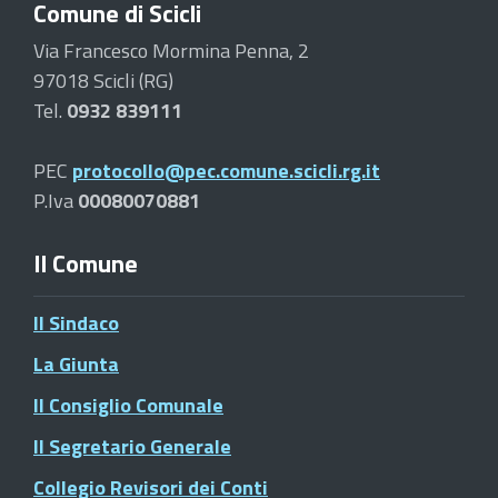
Comune di Scicli
Via Francesco Mormina Penna, 2
97018 Scicli (RG)
Tel.
0932 839111
PEC
protocollo@pec.comune.scicli.rg.it
P.Iva
00080070881
Il Comune
Il Sindaco
La Giunta
Il Consiglio Comunale
Il Segretario Generale
Collegio Revisori dei Conti