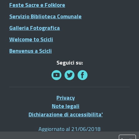
Feste Sacre e Folklore
Servizio Biblioteca Comunale
Galleria Fotografica
Welcome to Scicli
Benvenus a Scicli
Seguici su:
Privacy
Note legali
Dichiarazione di accessibilita'
Aggiornato al 21/06/2018
© 2021 Comune di Scicli - Tutti i diritti riservati