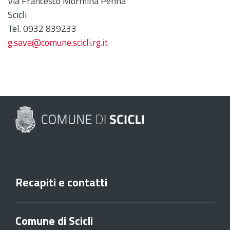
Via Francesco Mormina Penna
Scicli
Tel. 0932 839233
g.sava@comune.scicli.rg.it
Recapiti e contatti
Comune di Scicli