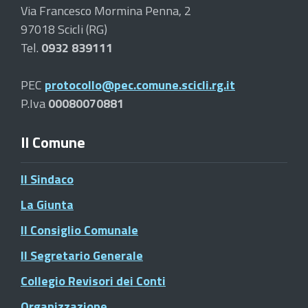
Via Francesco Mormina Penna, 2
97018 Scicli (RG)
Tel.
0932 839111
PEC
protocollo@pec.comune.scicli.rg.it
P.Iva
00080070881
Il Comune
Il Sindaco
La Giunta
Il Consiglio Comunale
Il Segretario Generale
Collegio Revisori dei Conti
Organizzazione