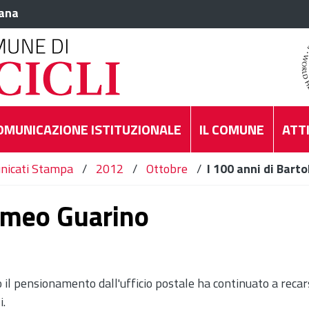
iana
OMUNICAZIONE ISTITUZIONALE
IL COMUNE
ATTI
nicati Stampa
/
2012
/
Ottobre
/
I 100 anni di Bart
lomeo Guarino
il pensionamento dall'ufficio postale ha continuato a recars
i.