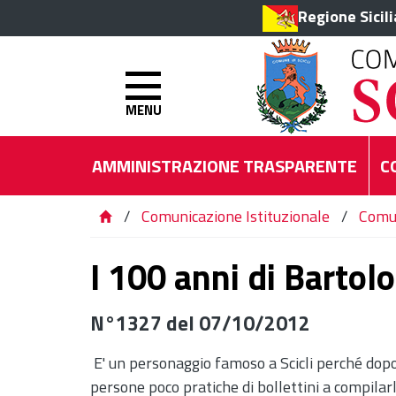
Regione Sicil
MENU
AMMINISTRAZIONE TRASPARENTE
C
/
Comunicazione Istituzionale
/
Comu
I 100 anni di Barto
N°1327 del 07/10/2012
E' un personaggio famoso a Scicli perché dopo 
persone poco pratiche di bollettini a compilarl