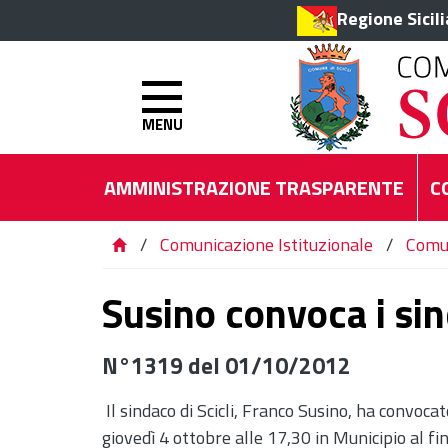
Regione Sicil
MENU
AMMINISTRAZIONE TRASPARENTE
C
/
Comunicazione Istituzionale
/
Comu
Susino convoca i si
N°1319 del 01/10/2012
Il sindaco di Scicli, Franco Susino, ha convocat
giovedì 4 ottobre alle 17,30 in Municipio al fi