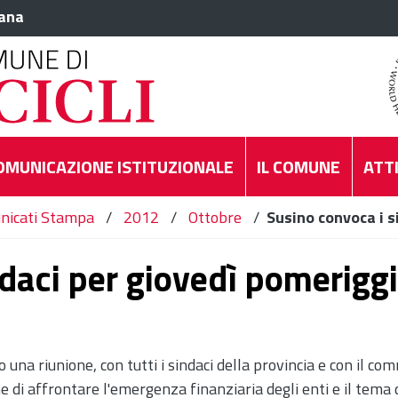
iana
OMUNICAZIONE ISTITUZIONALE
IL COMUNE
ATTI
nicati Stampa
/
2012
/
Ottobre
/
Susino convoca i s
ndaci per giovedì pomerigg
o una riunione, con tutti i sindaci della provincia e con il c
ne di affrontare l'emergenza finanziaria degli enti e il tema