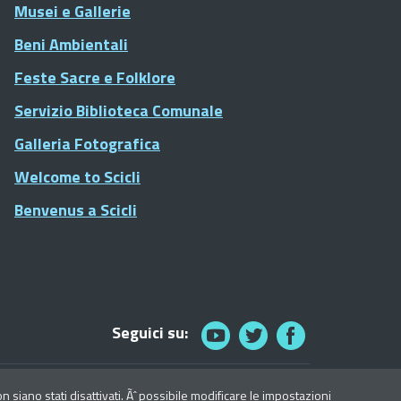
Musei e Gallerie
Beni Ambientali
Feste Sacre e Folklore
Servizio Biblioteca Comunale
Galleria Fotografica
Welcome to Scicli
Benvenus a Scicli
Seguici su:
© 2021 Comune di Scicli - Tutti i diritti riservati
siano stati disattivati. Ãˆ possibile modificare le impostazioni