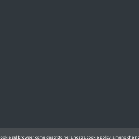
Aggiornato al 21/06/2018
 cookie sul browser come descritto nella nostra cookie policy, a meno che non 