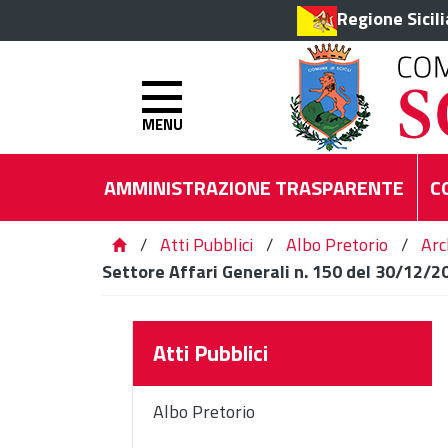
Regione Sicil
MENU
AMMINISTRAZIONE TRASPARENTE
C
/
Atti Pubblici
/
Albo Pretorio
/
Arc
Settore Affari Generali n. 150 del 30/12/2
Atti Pubblici
Albo Pretorio