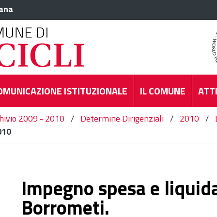
iana
OMUNICAZIONE ISTITUZIONALE
IL COMUNE
ATTI
hivio 2009 - 2010
/
Determine Dirigenziali
/
2010
/
010
Impegno spesa e liquida
Borrometi.