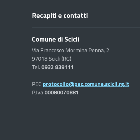
Recapiti e contatti
Comune di Scicli
Via Francesco Mormina Penna, 2
97018 Scicli (RG)
Tel.
0932 839111
PEC
protocollo@pec.comune.scicli.rg.it
P.Iva
00080070881