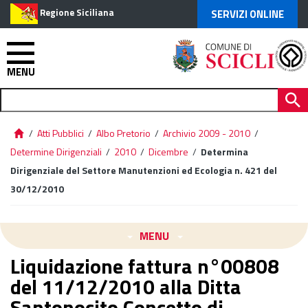
Regione Siciliana
SERVIZI ONLINE
MENU
/
Atti Pubblici
/
Albo Pretorio
/
Archivio 2009 - 2010
/
Determine Dirigenziali
/
2010
/
Dicembre
/
Determina
Dirigenziale del Settore Manutenzioni ed Ecologia n. 421 del
30/12/2010
MENU
Liquidazione fattura n°00808
del 11/12/2010 alla Ditta
Santonocito Concetto di