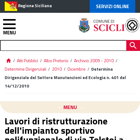
Regione Siciliana
SERVIZI ONLINE
MENU
/
Atti Pubblici
/
Albo Pretorio
/
Archivio 2009 - 2010
/
Determine Dirigenziali
/
2010
/
Dicembre
/
Determina
Dirigenziale del Settore Manutenzioni ed Ecologia n. 401 del
14/12/2010
MENU
Lavori di ristrutturazione
dell'impianto sportivo
polifunzionale di via Tolstoj a