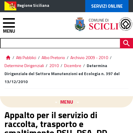
Regione Siciliana
SERVIZI ONLINE
MENU
/
Atti Pubblici
/
Albo Pretorio
/
Archivio 2009 - 2010
/
Determine Dirigenziali
/
2010
/
Dicembre
/
Determina
Dirigenziale del Settore Manutenzioni ed Ecologia n. 397 del
13/12/2010
MENU
Appalto per il servizio di
raccolta, trasporto e
smaltimento RSU, RSA, RD