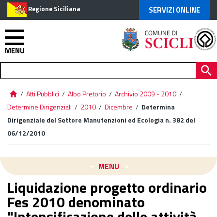
Regione Siciliana
SERVIZI ONLINE
MENU
/
Atti Pubblici
/
Albo Pretorio
/
Archivio 2009 - 2010
/
Determine Dirigenziali
/
2010
/
Dicembre
/
Determina
Dirigenziale del Settore Manutenzioni ed Ecologia n. 382 del
06/12/2010
MENU
Liquidazione progetto ordinario
Fes 2010 denominato
"Intensificazione delle attività