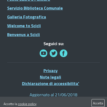
Servizio Biblioteca Comunale
Galleria Fotografica
Welcome to Scicli
Benvenus a Scicli
Seguici su:
Privacy
Note legali
Dichiarazione di accessibilita'
Aggiornato al 21/06/2018
© 2021 Comune di Scicli - Tutti i diritti riservati
Accetta
Accetto la
cookie policy