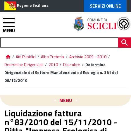
Regione Siciliana
SERVIZI ONLINE
MENU
/
Atti Pubblici
/
Albo Pretorio
/
Archivio 2009 - 2010
/
Determine Dirigenziali
/
2010
/
Dicembre
/
Determina
Dirigenziale del Settore Manutenzioni ed Ecologia n. 381 del
06/12/2010
MENU
Liquidazione fattura
n°83/2010 del 15/11/2010 -
Ditta "Impresa Ecologica di