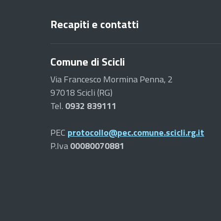
Recapiti e contatti
Comune di Scicli
Via Francesco Mormina Penna, 2
97018 Scicli (RG)
Tel.
0932 839111
PEC
protocollo@pec.comune.scicli.rg.it
P.Iva
00080070881