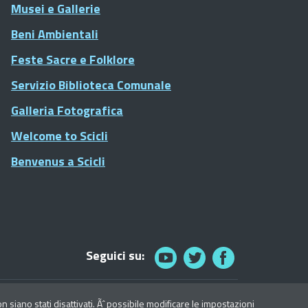
Musei e Gallerie
Beni Ambientali
Feste Sacre e Folklore
Servizio Biblioteca Comunale
Galleria Fotografica
Welcome to Scicli
Benvenus a Scicli
Seguici su:
© 2021 Comune di Scicli - Tutti i diritti riservati
siano stati disattivati. Ãˆ possibile modificare le impostazioni