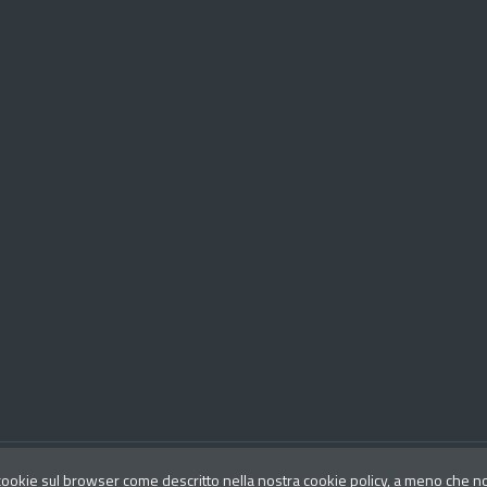
Aggiornato al 21/06/2018
 cookie sul browser come descritto nella nostra cookie policy, a meno che non 