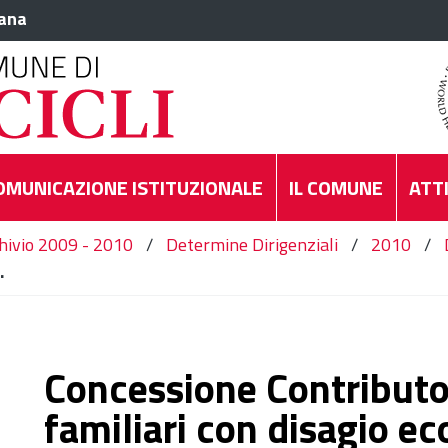
iana
OMUNICAZIONE ISTITUZIONALE
IL COMUNE
ATTI
hivio 2009 - 2010
/
Determine Dirigenziali
/
2010
/
.
Concessione Contributo
familiari con disagio ec