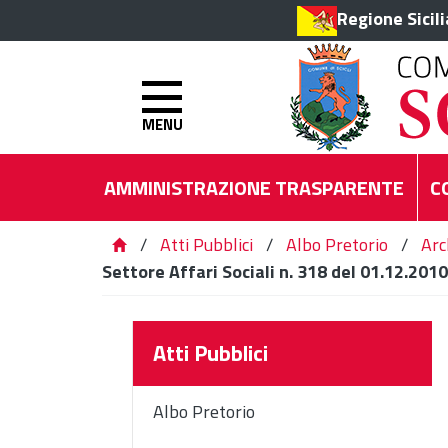
Regione Sicil
MENU
AMMINISTRAZIONE TRASPARENTE
C
/
Atti Pubblici
/
Albo Pretorio
/
Arc
Settore Affari Sociali n. 318 del 01.12.2010
Atti Pubblici
Albo Pretorio