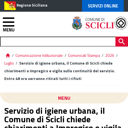
Regione Siciliana
SERVIZI ONLINE
MENU
/
Comunicazione Istituzionale
/
Comunicati Stampa
/
2026
/
Luglio
/
Servizio di igiene urbana, il Comune di Scicli chiede
chiarimenti a Impregico e vigila sulla continuità del servizio.
Entro 48 ore verranno ritirati tutti i rifiuti
MENU
Servizio di igiene urbana, il
Comune di Scicli chiede
chiarimenti a Impregico e vigila