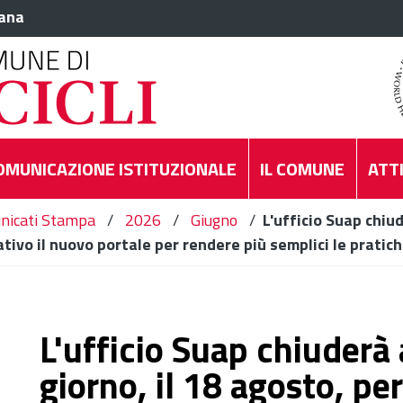
iana
OMUNICAZIONE ISTITUZIONALE
IL COMUNE
ATTI
nicati Stampa
/
2026
/
Giugno
/
L'ufficio Suap chiud
ativo il nuovo portale per rendere più semplici le pratich
L'ufficio Suap chiuderà
giorno, il 18 agosto, per