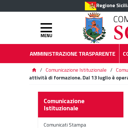
Regione Sicil
MENU
AMMINISTRAZIONE TRASPARENTE
C
/
Comunicazione Istituzionale
/
Comu
attività di formazione. Dal 13 luglio è oper
Comunicazione
Istituzionale
Comunicati Stampa