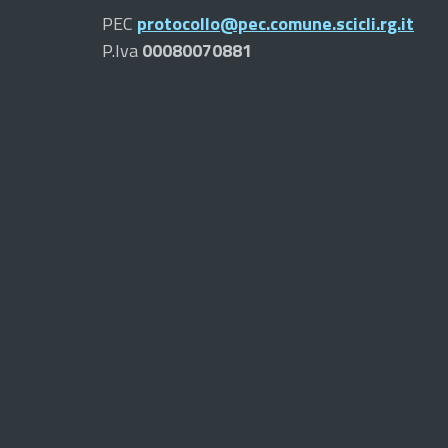
PEC
protocollo@pec.comune.scicli.rg.it
P.Iva
00080070881