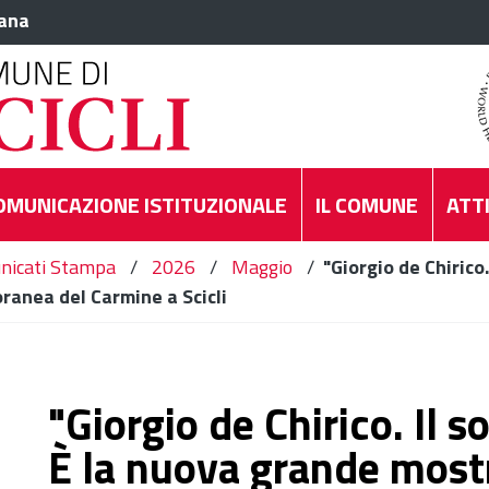
iana
OMUNICAZIONE ISTITUZIONALE
IL COMUNE
ATTI
nicati Stampa
/
2026
/
Maggio
/
"Giorgio de Chirico
ranea del Carmine a Scicli
"Giorgio de Chirico. Il s
È la nuova grande mostr