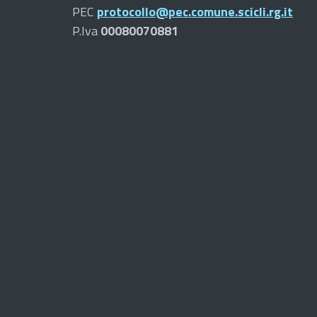
PEC
protocollo@pec.comune.scicli.rg.it
P.Iva
00080070881