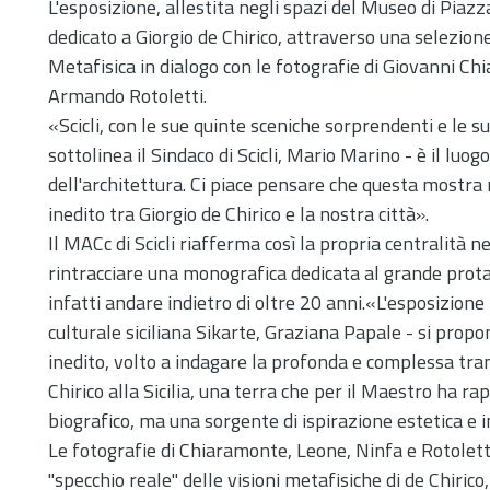
L'esposizione, allestita negli spazi del Museo di Pia
dedicato a Giorgio de Chirico, attraverso una selezion
Metafisica in dialogo con le fotografie di Giovanni C
Armando Rotoletti.
«Scicli, con le sue quinte sceniche sorprendenti e le
sottolinea il Sindaco di Scicli, Mario Marino - è il luog
dell'architettura. Ci piace pensare che questa mostra 
inedito tra Giorgio de Chirico e la nostra città».
Il MACc di Scicli riafferma così la propria centralità ne
rintracciare una monografica dedicata al grande prota
infatti andare indietro di oltre 20 anni.«L'esposizione
culturale siciliana Sikarte, Graziana Papale - si propone
inedito, volto a indagare la profonda e complessa tram
Chirico alla Sicilia, una terra che per il Maestro ha 
biografico, ma una sorgente di ispirazione estetica e i
Le fotografie di Chiaramonte, Leone, Ninfa e Rotolet
"specchio reale" delle visioni metafisiche di de Chirico