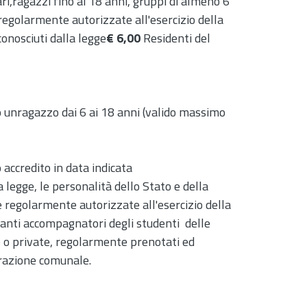
ari,ragazzi fino ai 18 anni, gruppi di almeno 6
e regolarmente autorizzate all'esercizio della
conosciuti dalla legge
€ 6,00
Residenti del
o unragazzo dai 6 ai 18 anni (valido massimo
 accredito in data indicata
la legge, le personalità dello Stato e della
he regolarmente autorizzate all'esercizio della
anti accompagnatori degli studenti delle
he o private, regolarmente prenotati ed
strazione comunale.