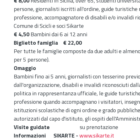
€ 8,00
Residenti in Sicilia, over 65, studenti universit
persone, giornalisti iscritti all'ordine, guide turistich
professione, accompagnatore di disabili e/o invalidi ri
Comune di Scicli e soci Sikarte
€ 4,50
Bambini dai 6 ai 12 anni
Biglietto famiglia
€ 22,00
Per tutte le famiglie composte da due adulti e almen
per 5 persone).
Omaggio
Bambini fino ai 5 anni, giornalisti con tesserino previo
dall'organizzazione, disabili e invalidi riconosciuti dal
politica in rappresentanza ufficiale, le guide turistic
professione quando accompagnano i visitatori, insegn
istituzioni scolastiche di ogni ordine e grado pubblic
autorizzati dal capo d'istituto, gli ospiti dell'Ammini
Visite guidate
su prenotazione
Informazioni SIKARTE -
www.sikarte.it