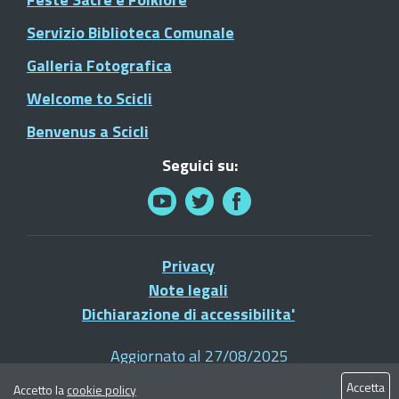
Servizio Biblioteca Comunale
Galleria Fotografica
Welcome to Scicli
Benvenus a Scicli
Seguici su:
Privacy
Note legali
Dichiarazione di accessibilita'
Aggiornato al 27/08/2025
© 2021 Comune di Scicli - Tutti i diritti riservati
Accetta
Accetto la
cookie policy