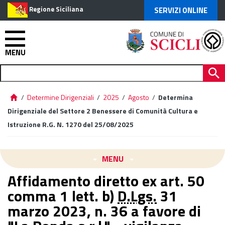
Regione Siciliana
SERVIZI ONLINE
MENU
/
Determine Dirigenziali
/
2025
/
Agosto
/
Determina
Dirigenziale del Settore 2 Benessere di Comunità Cultura e
Istruzione R.G. N. 1270 del 25/08/2025
MENU
Affidamento diretto ex art. 50
comma 1 lett. b)
D.Lgs.
31
marzo 2023, n. 36 a favore di