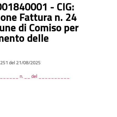
01840001 - CIG:
one Fattura n. 24
une di Comiso per
mento delle
. 1251 del 21/08/2025
 __________ n. __ del __________