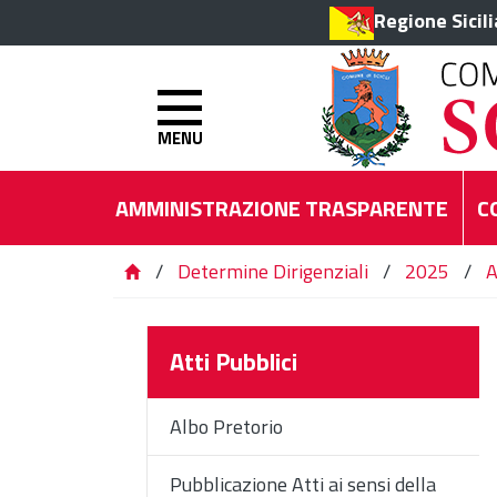
Regione Sicil
MENU
AMMINISTRAZIONE TRASPARENTE
C
/
Determine Dirigenziali
/
2025
/
A
Atti Pubblici
Albo Pretorio
Pubblicazione Atti ai sensi della