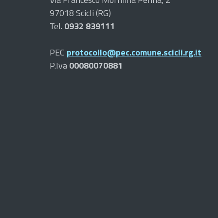
97018 Scicli (RG)
Tel.
0932 839111
PEC
protocollo@pec.comune.scicli.rg.it
P.Iva
00080070881