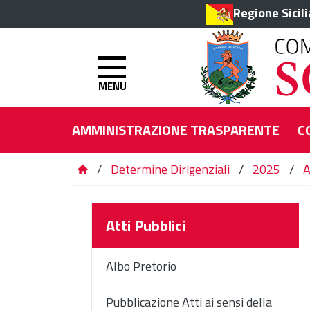
Regione Sicil
MENU
AMMINISTRAZIONE TRASPARENTE
C
/
Determine Dirigenziali
/
2025
/
A
Atti Pubblici
Albo Pretorio
Pubblicazione Atti ai sensi della