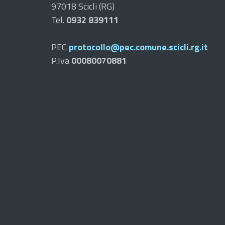
97018 Scicli (RG)
Tel.
0932 839111
PEC
protocollo@pec.comune.scicli.rg.it
P.Iva
00080070881