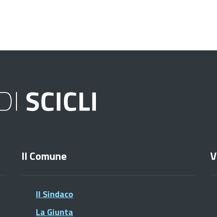
Il Comune
V
Il Sindaco
La Giunta