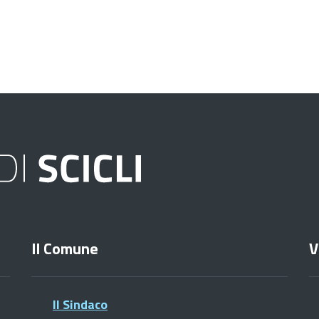
Il Comune
V
Il Sindaco