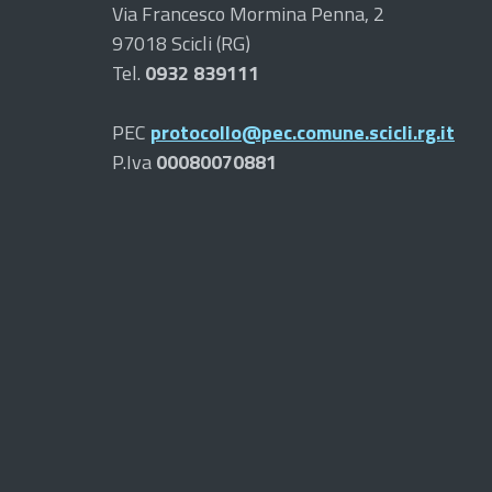
Via Francesco Mormina Penna, 2
97018 Scicli (RG)
Tel.
0932 839111
PEC
protocollo@pec.comune.scicli.rg.it
P.Iva
00080070881