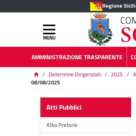
Regione Sicil
MENU
AMMINISTRAZIONE TRASPARENTE
C
/
Determine Dirigenziali
/
2025
/
A
08/08/2025
Atti Pubblici
Albo Pretorio