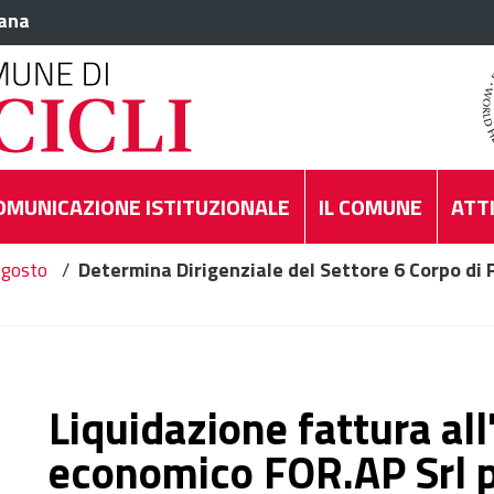
iana
OMUNICAZIONE ISTITUZIONALE
IL COMUNE
ATTI
gosto
/
Determina Dirigenziale del Settore 6 Corpo di P
Liquidazione fattura al
economico FOR.AP Srl pe