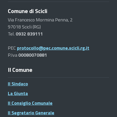
Comune di Scicli
Via Francesco Mormina Penna, 2
97018 Scicli (RG)
Tel.
0932 839111
PEC
protocollo@pec.comune.scicli.rg.it
P.Iva
00080070881
Il Comune
Il Sindaco
La Giunta
Il Consiglio Comunale
Il Segretario Generale