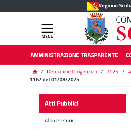
Regione Sicil
MENU
AMMINISTRAZIONE TRASPARENTE
C
/
Determine Dirigenziali
/
2025
/
A
1167 del 01/08/2025
Atti Pubblici
Albo Pretorio