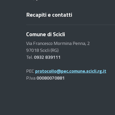
Recapiti e contatti
Comune di Scicli
Via Francesco Mormina Penna, 2
97018 Scicli (RG)
Tel.
0932 839111
PEC
protocollo@pec.comune.scicli.rg.it
P.Iva
00080070881