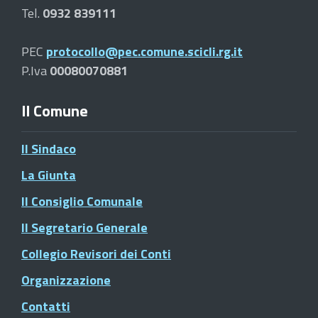
Tel.
0932 839111
PEC
protocollo@pec.comune.scicli.rg.it
P.Iva
00080070881
Il Comune
Il Sindaco
La Giunta
Il Consiglio Comunale
Il Segretario Generale
Collegio Revisori dei Conti
Organizzazione
Contatti