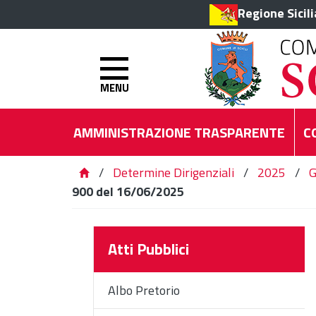
Regione Sicil
MENU
AMMINISTRAZIONE TRASPARENTE
C
/
Determine Dirigenziali
/
2025
/
G
900 del 16/06/2025
Atti Pubblici
Albo Pretorio