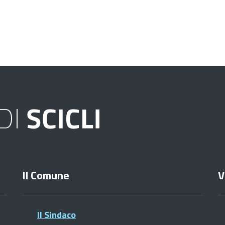
Il Comune
V
Il Sindaco