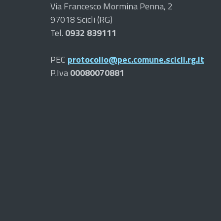
Via Francesco Mormina Penna, 2
97018 Scicli (RG)
Tel.
0932 839111
PEC
protocollo@pec.comune.scicli.rg.it
P.Iva
00080070881