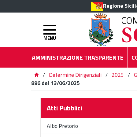
Regione Sicil
MENU
AMMINISTRAZIONE TRASPARENTE
C
/
Determine Dirigenziali
/
2025
/
G
896 del 13/06/2025
Atti Pubblici
Albo Pretorio