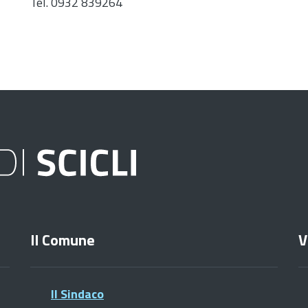
Tel. 0932 839264
Il Comune
V
Il Sindaco