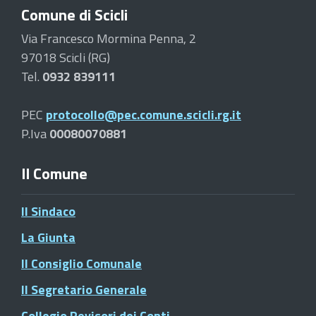
Comune di Scicli
Via Francesco Mormina Penna, 2
97018 Scicli (RG)
Tel.
0932 839111
PEC
protocollo@pec.comune.scicli.rg.it
P.Iva
00080070881
Il Comune
Il Sindaco
La Giunta
Il Consiglio Comunale
Il Segretario Generale
Collegio Revisori dei Conti