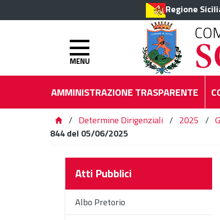
Regione Sicil
MENU
AMMINISTRAZIONE TRASPARENTE
C
/
Determine Dirigenziali
/
2025
/
G
844 del 05/06/2025
Atti Pubblici
Albo Pretorio