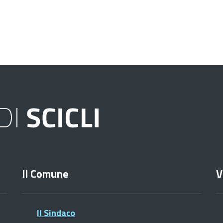
Il Comune
V
Il Sindaco