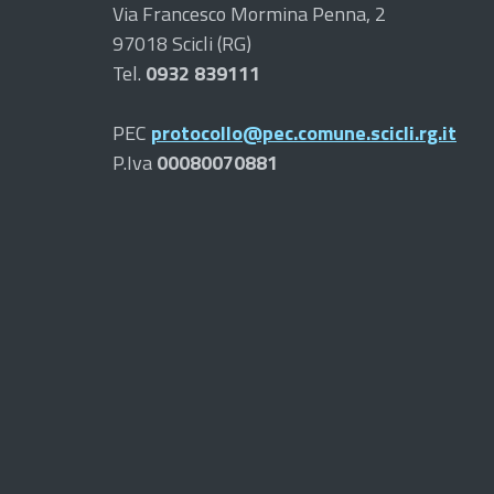
Via Francesco Mormina Penna, 2
97018 Scicli (RG)
Tel.
0932 839111
PEC
protocollo@pec.comune.scicli.rg.it
P.Iva
00080070881