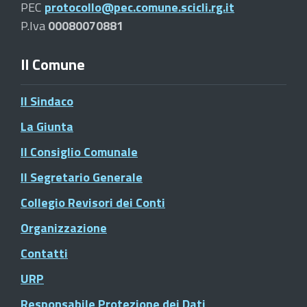
PEC
protocollo@pec.comune.scicli.rg.it
P.Iva
00080070881
Il Comune
Il Sindaco
La Giunta
Il Consiglio Comunale
Il Segretario Generale
Collegio Revisori dei Conti
Organizzazione
Contatti
URP
Responsabile Protezione dei Dati