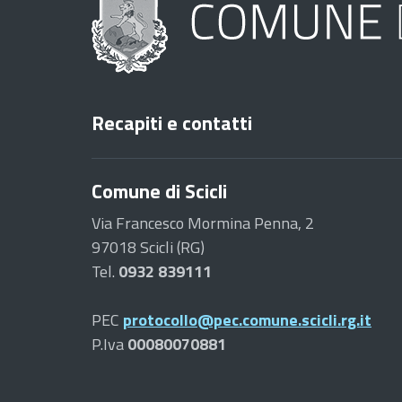
Recapiti e contatti
Comune di Scicli
Via Francesco Mormina Penna, 2
97018 Scicli (RG)
Tel.
0932 839111
PEC
protocollo@pec.comune.scicli.rg.it
P.Iva
00080070881