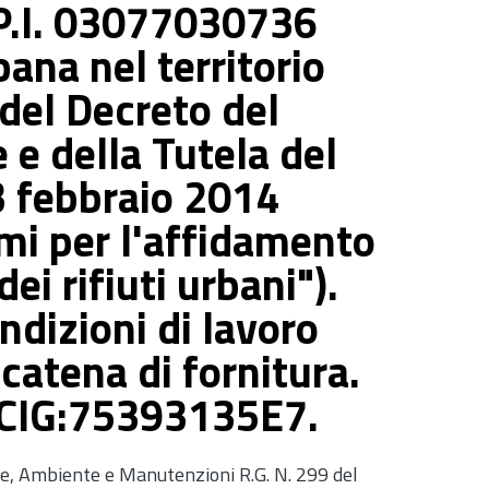
 P.I. 03077030736
bana nel territorio
 del Decreto del
 e della Tutela del
13 febbraio 2014
imi per l'affidamento
ei rifiuti urbani").
ndizioni di lavoro
 catena di fornitura.
 CIG:75393135E7.
le, Ambiente e Manutenzioni R.G. N. 299 del