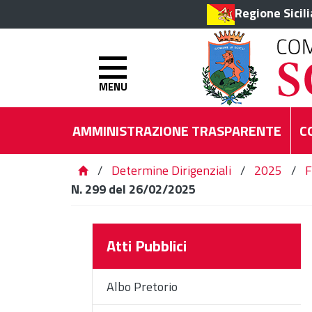
Regione Sicil
MENU
AMMINISTRAZIONE TRASPARENTE
C
/
Determine Dirigenziali
/
2025
/
F
N. 299 del 26/02/2025
Atti Pubblici
Albo Pretorio