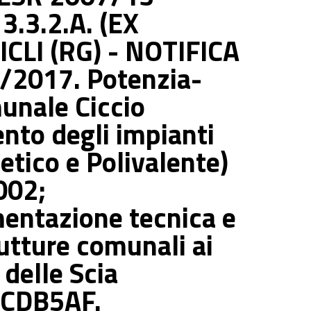
.3.2.A. (EX
ICLI (RG) - NOTIFICA
/2017. Potenzia­
unale Ciccio
nto degli impianti
ti­co e Polivalente)
002;
entazione tecnica e
rutture comunali ai
 delle Scia
8CDB5AF.