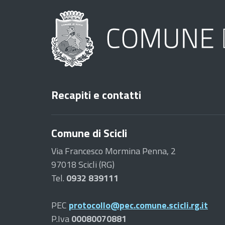
Recapiti e contatti
Comune di Scicli
Via Francesco Mormina Penna, 2
97018 Scicli (RG)
Tel.
0932 839111
PEC
protocollo@pec.comune.scicli.rg.it
P.Iva
00080070881