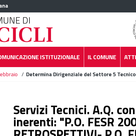
iana
OMUNICAZIONE ISTITUZIONALE
IL COMUNE
ATTI
ebbraio
/
Determina Dirigenziale del Settore 5 Tecnico
Servizi Tecnici. A.Q. co
inerenti: "P.O. FESR 2
RETROSPETTIVI- P.O. F