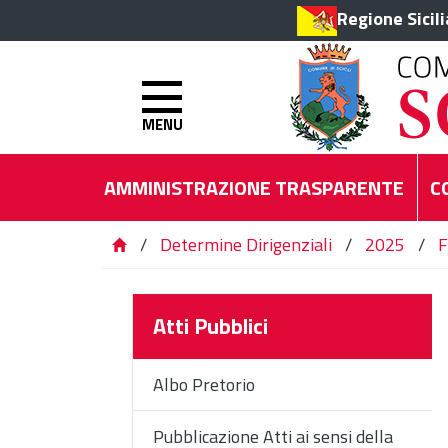
Regione Sicil
MENU
AMMINISTRAZIONE TRASPARENTE
C
/
Determine Dirigenziali
/
2025
/
F
Atti Pubblici
Albo Pretorio
Pubblicazione Atti ai sensi della