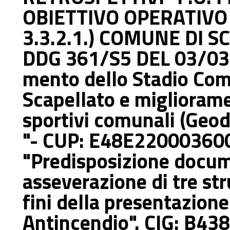
OBIETTIVO OPERATIVO 3
3.3.2.1.) COMUNE DI SC
DDG 361/S5 DEL 03/03
mento dello Stadio Com
Scapellato e migliorame
sportivi comunali (Geode
"- CUP: E48E22000360
"Predisposizione docum
asseverazione di tre st
fini della presenta­zione
Antincendio". CIG: B43