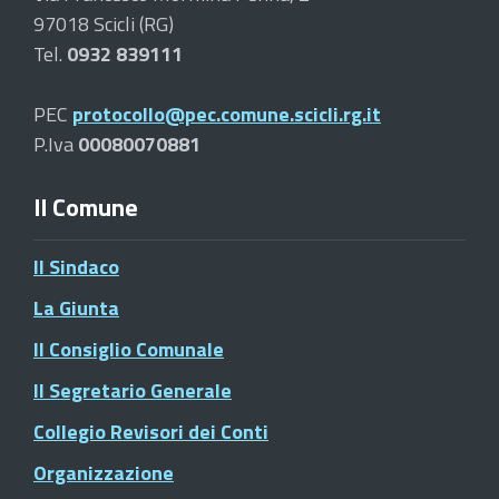
97018 Scicli (RG)
Tel.
0932 839111
PEC
protocollo@pec.comune.scicli.rg.it
P.Iva
00080070881
Il Comune
Il Sindaco
La Giunta
Il Consiglio Comunale
Il Segretario Generale
Collegio Revisori dei Conti
Organizzazione