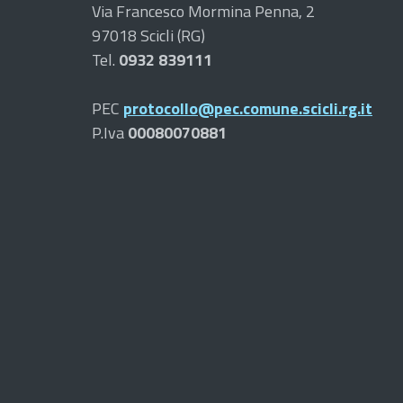
Via Francesco Mormina Penna, 2
97018 Scicli (RG)
Tel.
0932 839111
PEC
protocollo@pec.comune.scicli.rg.it
P.Iva
00080070881