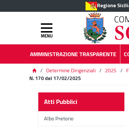
Regione Sicil
MENU
AMMINISTRAZIONE TRASPARENTE
C
/
Determine Dirigenziali
/
2025
/
F
N. 170 del 17/02/2025
Atti Pubblici
Albo Pretorio