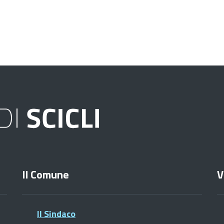
Il Comune
V
Il Sindaco