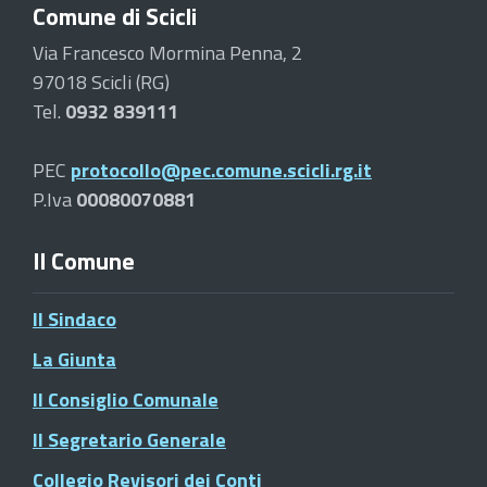
Comune di Scicli
Via Francesco Mormina Penna, 2
97018 Scicli (RG)
Tel.
0932 839111
PEC
protocollo@pec.comune.scicli.rg.it
P.Iva
00080070881
Il Comune
Il Sindaco
La Giunta
Il Consiglio Comunale
Il Segretario Generale
Collegio Revisori dei Conti