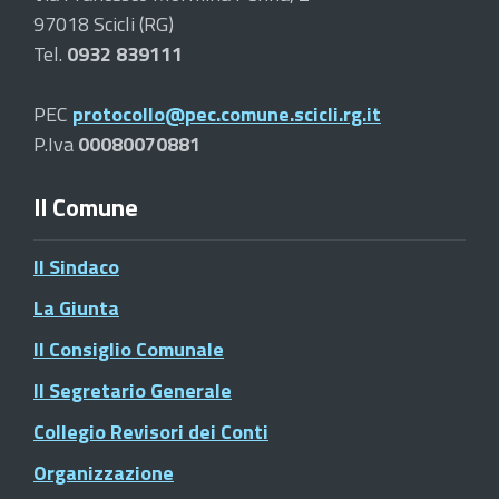
97018 Scicli (RG)
Tel.
0932 839111
PEC
protocollo@pec.comune.scicli.rg.it
P.Iva
00080070881
Il Comune
Il Sindaco
La Giunta
Il Consiglio Comunale
Il Segretario Generale
Collegio Revisori dei Conti
Organizzazione