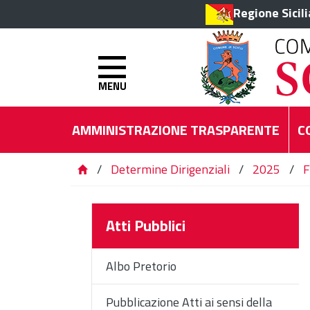
Regione Sicil
MENU
AMMINISTRAZIONE TRASPARENTE
C
/
Determine Dirigenziali
/
2025
/
F
Atti Pubblici
Albo Pretorio
Pubblicazione Atti ai sensi della