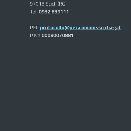
97018 Scicli (RG)
Tel.
0932 839111
PEC
protocollo@pec.comune.scicli.rg.it
P.Iva
00080070881