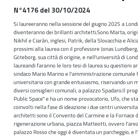
N°4176 del 30/10/2024
Si laureeranno nella sessione del giugno 2025 a Lond
diventeranno dei brillanti architetti.Sono Marta, origin
Nikhil e Ciarán, inglesi, Patrik, della Slovacchia e Ali
prossimi alla laurea con il professore Jonas Lundberg, 
Göteborg, sua città di origine, e nell'università di Lond
laureandi faranno le loro tesi di laurea su questioni arc
sindaco Mario Marino e l'amministrazione comunale han
universitaria con grande entusiasmo, riservando un m
diversi consiglieri comunali, a palazzo Spadaro.Il pro
Public Space" e ha un nome provocatorio, Ufo, che st
coinvolti nella fase di ideazione i due centri universitar
architetti sono il Convento del Carmine e la Fornace d
rigenerazione urbana, piazza Matteotti, ovvero l'area
palazzo Rosso che oggi è diventata un parcheggio, e l'