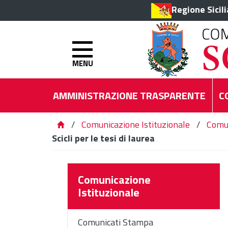
Regione Sicil
MENU
AMMINISTRAZIONE TRASPARENTE
C
/
Comunicazione Istituzionale
/
Comu
Scicli per le tesi di laurea
Comunicazione
Istituzionale
Comunicati Stampa