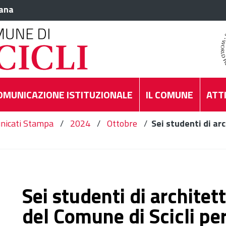
iana
OMUNICAZIONE ISTITUZIONALE
IL COMUNE
ATTI
nicati Stampa
/
2024
/
Ottobre
/
Sei studenti di ar
Sei studenti di architet
del Comune di Scicli per 