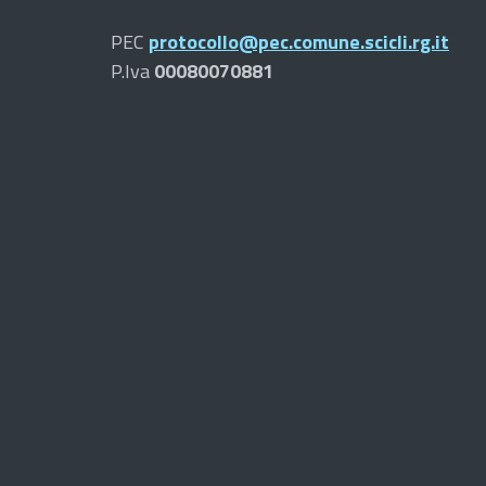
PEC
protocollo@pec.comune.scicli.rg.it
P.Iva
00080070881