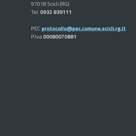
97018 Scicli (RG)
Tel.
0932 839111
PEC
protocollo@pec.comune.scicli.rg.it
P.Iva
00080070881