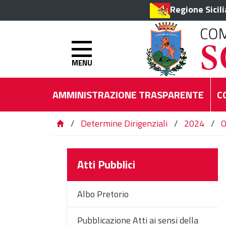
Regione Sicil
MENU
AMMINISTRAZIONE TRASPARENTE
C
/
Determine Dirigenziali
/
2024
/
O
Atti Pubblici
Albo Pretorio
Pubblicazione Atti ai sensi della