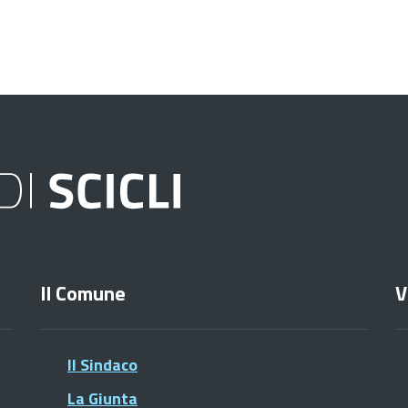
Il Comune
V
Il Sindaco
La Giunta