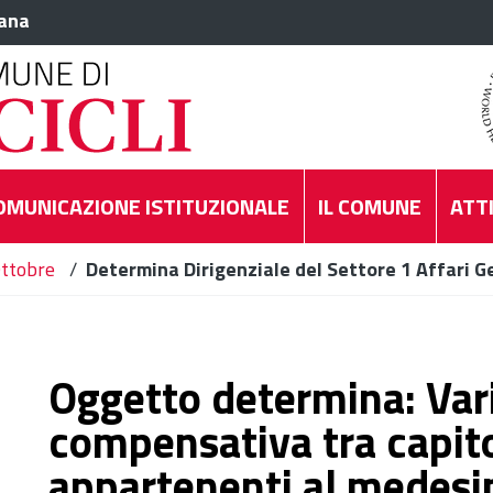
iana
OMUNICAZIONE ISTITUZIONALE
IL COMUNE
ATTI
ttobre
/
Determina Dirigenziale del Settore 1 Affari G
Oggetto determina: Var
compensativa tra capito
appartenenti al medes