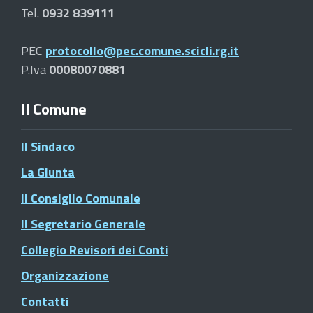
Tel.
0932 839111
PEC
protocollo@pec.comune.scicli.rg.it
P.Iva
00080070881
Il Comune
Il Sindaco
La Giunta
Il Consiglio Comunale
Il Segretario Generale
Collegio Revisori dei Conti
Organizzazione
Contatti